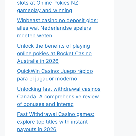
slots at Online Pokies NZ:
gameplay and winning
Winbeast casino no deposit gids:
alles wat Nederlandse spelers
moeten weten
Unlock the benefits of playing
online pokies at Rocket Casino
Australia in 2026
QuickWin Casino: Juego rápido
para el jugador moderno
Unlocking fast withdrawal casinos
Canada: A comprehensive review
of bonuses and Interac
Fast Withdrawal Casino games:
explore top titles with instant
payouts in 2026