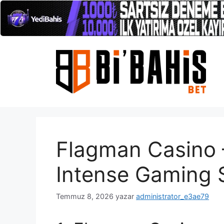
İçeriğe
atla
Flagman Casino –
Intense Gaming 
Temmuz 8, 2026
yazar
administrator_e3ae79