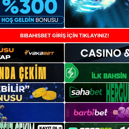
BIBAHISBET GİRİŞ İÇİN TIKLAYINIZ!