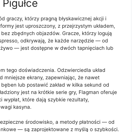
 Pigułce
d graczy, którzy pragną błyskawicznej akcji i
atformy jest uproszczony, z przejrzystym układem,
i bez zbędnych objazdów. Gracze, którzy logują
espresso, odkrywają, że każde narzędzie — od
a żywo — jest dostępne w dwóch tapnięciach lub
em tego doświadczenia. Odzwierciedla układ
d mniejsze ekrany, zapewniając, że nawet
bęben lub postawić zakład w kilka sekund od
adziony jest na krótkie serie gry, Flagman oferuje
i wypłat, które dają szybkie rezultaty,
ewagi kasyna.
 bezpieczne środowisko, a metody płatności — od
ankowe — są zaprojektowane z myślą o szybkości.