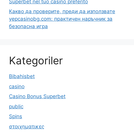
Superbet nel tuo casino preferito
Какво да проверите, преди да използвате
yepcasinobg.com: практичен наръчник за
безопасна игра
Kategoriler
Bibahisbet
casino
Casino Bonus Superbet
public
Spins
στοιχηματικες