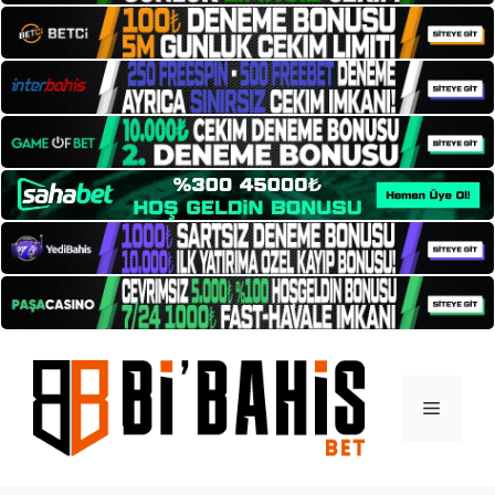
İçeriğe
atla
Menü