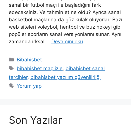
sanal bir futbol maçı ile başladığını fark
edeceksiniz. Ve tahmin et ne oldu? Ayrıca sanal
basketbol maçlarına da göz kulak oluyorlar! Bazı
web siteleri voleybol, hentbol ve buz hokeyi gibi
popüler sporların sanal versiyonlarını sunar. Aynı
zamanda ırksal …
Devamını oku
Kategoriler
Bibahisbet
Etiketler
bibahisbet maç izle
,
bibahisbet sanal
tercihler
,
bibahisbet yazılım güvenilirliği
Yorum yap
Son Yazılar