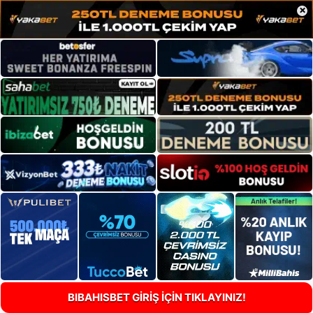
×
BIBAHISBET GİRİŞ İÇİN TIKLAYINIZ!