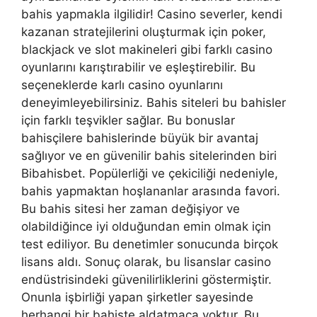
bahis yapmakla ilgilidir! Casino severler, kendi
kazanan stratejilerini oluşturmak için poker,
blackjack ve slot makineleri gibi farklı casino
oyunlarını karıştırabilir ve eşleştirebilir. Bu
seçeneklerde karlı casino oyunlarını
deneyimleyebilirsiniz. Bahis siteleri bu bahisler
için farklı teşvikler sağlar. Bu bonuslar
bahisçilere bahislerinde büyük bir avantaj
sağlıyor ve en güvenilir bahis sitelerinden biri
Bibahisbet. Popülerliği ve çekiciliği nedeniyle,
bahis yapmaktan hoşlananlar arasında favori.
Bu bahis sitesi her zaman değişiyor ve
olabildiğince iyi olduğundan emin olmak için
test ediliyor. Bu denetimler sonucunda birçok
lisans aldı. Sonuç olarak, bu lisanslar casino
endüstrisindeki güvenilirliklerini göstermiştir.
Onunla işbirliği yapan şirketler sayesinde
herhangi bir bahiste aldatmaca yoktur. Bu