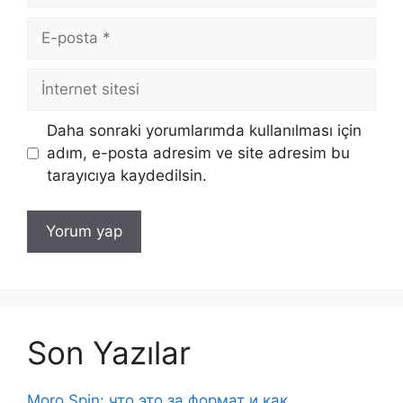
E-
posta
İnternet
sitesi
Daha sonraki yorumlarımda kullanılması için
adım, e-posta adresim ve site adresim bu
tarayıcıya kaydedilsin.
Son Yazılar
Moro Spin: что это за формат и как