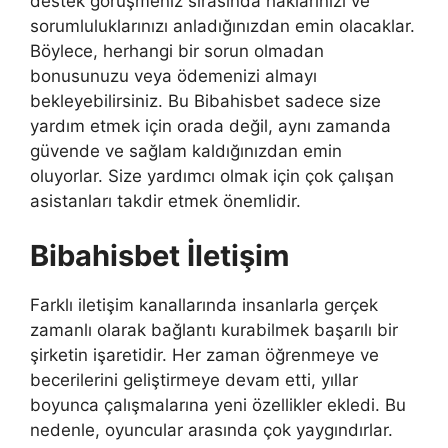
destek görüşmeniz sırasında haklarınızı ve
sorumluluklarınızı anladığınızdan emin olacaklar.
Böylece, herhangi bir sorun olmadan
bonusunuzu veya ödemenizi almayı
bekleyebilirsiniz. Bu Bibahisbet sadece size
yardım etmek için orada değil, aynı zamanda
güvende ve sağlam kaldığınızdan emin
oluyorlar. Size yardımcı olmak için çok çalışan
asistanları takdir etmek önemlidir.
Bibahisbet İletişim
Farklı iletişim kanallarında insanlarla gerçek
zamanlı olarak bağlantı kurabilmek başarılı bir
şirketin işaretidir. Her zaman öğrenmeye ve
becerilerini geliştirmeye devam etti, yıllar
boyunca çalışmalarına yeni özellikler ekledi. Bu
nedenle, oyuncular arasında çok yaygındırlar.