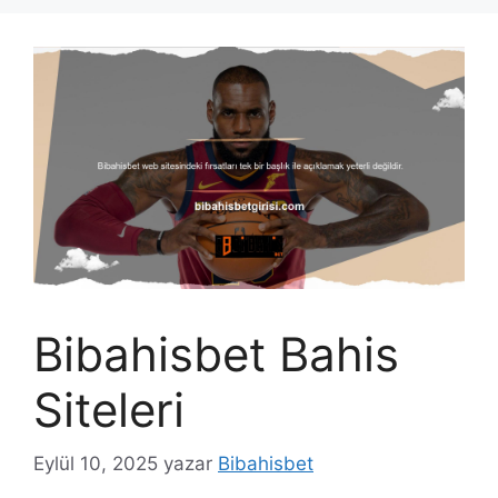
Bibahisbet Bahis
Siteleri
Eylül 10, 2025
yazar
Bibahisbet