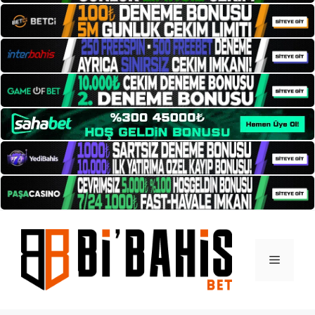
İçeriğe
atla
Menü