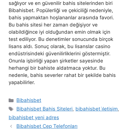
sağlıyor ve en güvenilir bahis sitelerinden biri
Bibahisbet. Popülerliği ve çekiciliği nedeniyle,
bahis yapmaktan hoşlananlar arasında favori.
Bu bahis sitesi her zaman değişiyor ve
olabildiğince iyi olduğundan emin olmak için
test ediliyor. Bu denetimler sonucunda birçok
lisans aldı. Sonuç olarak, bu lisanslar casino
endüstrisindeki güvenilirliklerini göstermiştir.
Onunla işbirliği yapan şirketler sayesinde
herhangi bir bahiste aldatmaca yoktur. Bu
nedenle, bahis severler rahat bir şekilde bahis
yapabilirler.
Kategoriler
Bibahisbet
Etiketler
Bibahisbet Bahis Siteleri
,
bibahisbet i̇letişim
,
bibahisbet yeni adres
Bibahisbet Cep Telefonları