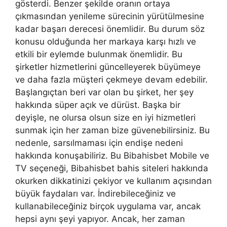
gösterdi. Benzer şekilde oranın ortaya
çıkmasından yenileme sürecinin yürütülmesine
kadar başarı derecesi önemlidir. Bu durum söz
konusu olduğunda her markaya karşı hızlı ve
etkili bir eylemde bulunmak önemlidir. Bu
şirketler hizmetlerini güncelleyerek büyümeye
ve daha fazla müşteri çekmeye devam edebilir.
Başlangıçtan beri var olan bu şirket, her şey
hakkında süper açık ve dürüst. Başka bir
deyişle, ne olursa olsun size en iyi hizmetleri
sunmak için her zaman bize güvenebilirsiniz. Bu
nedenle, sarsılmaması için endişe nedeni
hakkında konuşabiliriz. Bu Bibahisbet Mobile ve
TV seçeneği, Bibahisbet bahis siteleri hakkında
okurken dikkatinizi çekiyor ve kullanım açısından
büyük faydaları var. İndirebileceğiniz ve
kullanabileceğiniz birçok uygulama var, ancak
hepsi aynı şeyi yapıyor. Ancak, her zaman