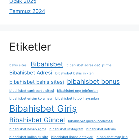
Ocak 2025
Temmuz 2024
Etiketler
Bibahisbet
bahis sitesi
bibahisbet adres değiştirme
Bibahisbet Adresi
bibahisbet bahis miktarı
bibahisbet bonus
bibahisbet bahis sitesi
bibahisbet canlı bahis sitesi
bibahisbet cep telefonları
bibahisbet erişim koruması
bibahisbet futbol hayranları
Bibahisbet Giriş
Bibahisbet Güncel
bibahisbet güven i̇ncelemesi
bibahisbet hesap açma
bibahisbet instagram
bibahisbet i̇letişim
bibahisbet kullanışlı site
bibahisbet lisans detayları
bibahisbet maç izle