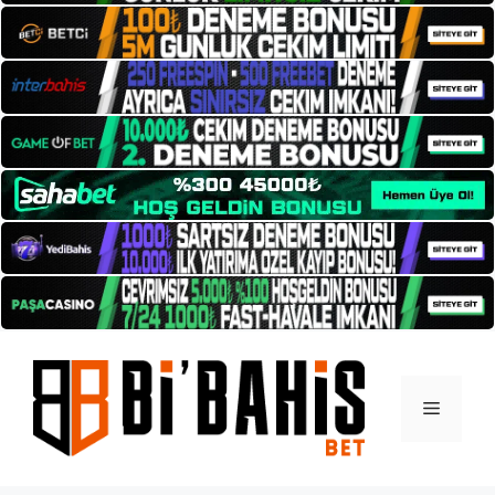
İçeriğe
atla
Menü