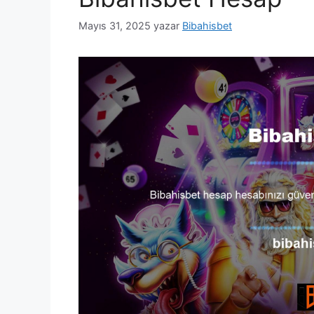
Mayıs 31, 2025
yazar
Bibahisbet