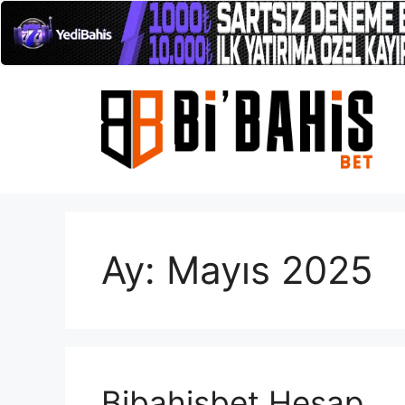
İçeriğe
atla
Ay:
Mayıs 2025
Bibahisbet Hesap