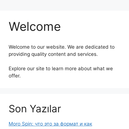
spinline
spinlander
nvcasino
alfcasino
oshcasino
pribet
vegashero
thegolisimo
chicken
spin
slotrush
simsino
cricketroad
royals
hotslots
desicasino
betmatch
uk
road
maya
casino
tiger
bonus
no
casino
deposit
Welcome
bonus
code
Welcome to our website. We are dedicated to
providing quality content and services.
Explore our site to learn more about what we
offer.
Son Yazılar
Moro Spin: что это за формат и как