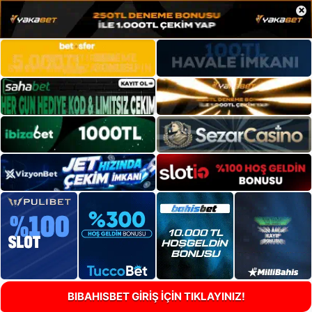
×
BIBAHISBET GİRİŞ İÇİN TIKLAYINIZ!