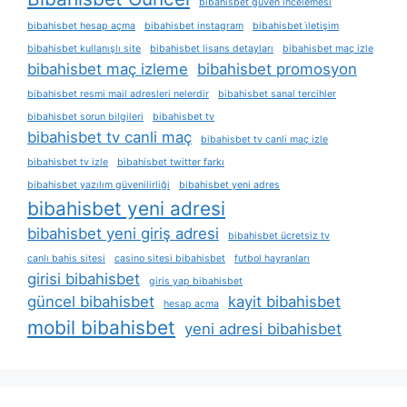
bibahisbet güven i̇ncelemesi
bibahisbet hesap açma
bibahisbet instagram
bibahisbet i̇letişim
bibahisbet kullanışlı site
bibahisbet lisans detayları
bibahisbet maç izle
bibahisbet maç izleme
bibahisbet promosyon
bibahisbet resmi mail adresleri nelerdir
bibahisbet sanal tercihler
bibahisbet sorun bilgileri
bibahisbet tv
bibahisbet tv canli maç
bibahisbet tv canli maç izle
bibahisbet tv izle
bibahisbet twitter farkı
bibahisbet yazılım güvenilirliği
bibahisbet yeni adres
bibahisbet yeni adresi
bibahisbet yeni giriş adresi
bibahisbet ücretsiz tv
canlı bahis sitesi
casino sitesi bibahisbet
futbol hayranları
girisi bibahisbet
giris yap bibahisbet
güncel bibahisbet
kayit bibahisbet
hesap açma
mobil bibahisbet
yeni adresi bibahisbet