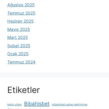
Ağustos 2025
Temmuz 2025
Haziran 2025
Mayıs 2025
Mart 2025
Şubat 2025
Ocak 2025
Temmuz 2024
Etiketler
Bibahisbet
bahis sitesi
bibahisbet adres değiştirme