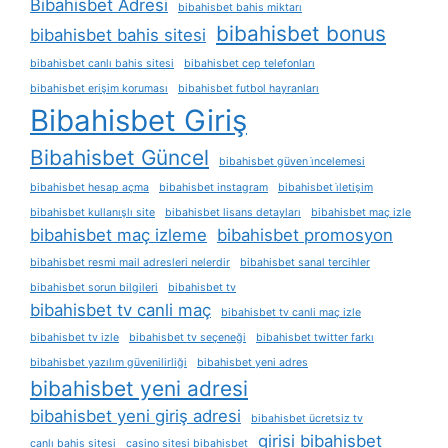
Bibahisbet Adresi
bibahisbet bahis miktarı
bibahisbet bonus
bibahisbet bahis sitesi
bibahisbet canlı bahis sitesi
bibahisbet cep telefonları
bibahisbet erişim koruması
bibahisbet futbol hayranları
Bibahisbet Giriş
Bibahisbet Güncel
bibahisbet güven i̇ncelemesi
bibahisbet hesap açma
bibahisbet instagram
bibahisbet i̇letişim
bibahisbet kullanışlı site
bibahisbet lisans detayları
bibahisbet maç izle
bibahisbet maç izleme
bibahisbet promosyon
bibahisbet resmi mail adresleri nelerdir
bibahisbet sanal tercihler
bibahisbet sorun bilgileri
bibahisbet tv
bibahisbet tv canli maç
bibahisbet tv canli maç izle
bibahisbet tv izle
bibahisbet tv seçeneği
bibahisbet twitter farkı
bibahisbet yazılım güvenilirliği
bibahisbet yeni adres
bibahisbet yeni adresi
bibahisbet yeni giriş adresi
bibahisbet ücretsiz tv
girisi bibahisbet
canlı bahis sitesi
casino sitesi bibahisbet