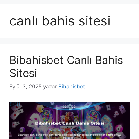
canlı bahis sitesi
Bibahisbet Canlı Bahis
Sitesi
Eylül 3, 2025
yazar
Bibahisbet