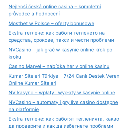
Nejlepší česká online casina – kompletní
průvodce a hodnocení
Mostbet w Polsce – oferty bonusowe
Ekstra теглене: как работи тегленето на
средства, срокове, такси и чести проблеми
NVCasino – jak grać w kasynie online krok po
kroku
Casino Marvel – nabídka her v online kasinu
Kumar Siteleri Türkiye – 7/24 Canlı Destek Veren
Online Kumar Siteleri
NV kasyno – wpłaty i wypłaty w kasynie online
NVCasino – automaty i gry live casino dostępne
na platformie
Ekstra теглене: как работят тегленията, какво
да проверите и как да избегнете проблеми