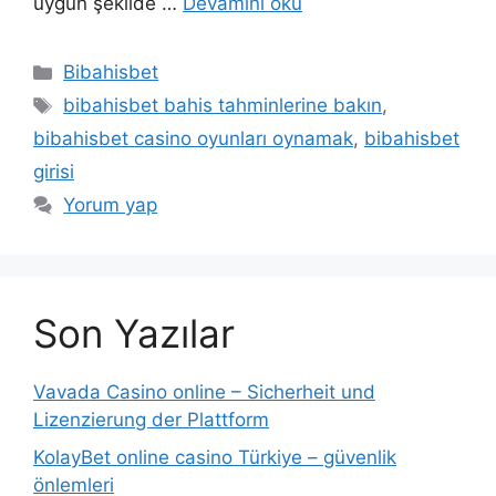
uygun şekilde …
Devamını oku
Kategoriler
Bibahisbet
Etiketler
bibahisbet bahis tahminlerine bakın
,
bibahisbet casino oyunları oynamak
,
bibahisbet
girisi
Yorum yap
Son Yazılar
Vavada Casino online – Sicherheit und
Lizenzierung der Plattform
KolayBet online casino Türkiye – güvenlik
önlemleri