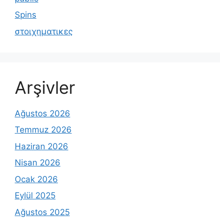
Spins
στοιχηματικες
Arşivler
Ağustos 2026
Temmuz 2026
Haziran 2026
Nisan 2026
Ocak 2026
Eylül 2025
Ağustos 2025