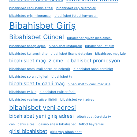
bibahisbet canlı bahis sitesi
bibahisbet cep telefonları
bibahisbet erişim koruması
bibahisbet futbol hayranları
Bibahisbet Giriş
Bibahisbet Güncel
bibahisbet güven i̇ncelemesi
bibahisbet hesap açma
bibahisbet instagram
bibahisbet i̇letişim
bibahisbet kullanışlı site
bibahisbet lisans detayları
bibahisbet maç izle
bibahisbet maç izleme
bibahisbet promosyon
bibahisbet resmi mail adresleri nelerdir
bibahisbet sanal tercihler
bibahisbet sorun bilgileri
bibahisbet tv
bibahisbet tv canli maç
bibahisbet tv canli maç izle
bibahisbet tv izle
bibahisbet twitter farkı
bibahisbet yazılım güvenilirliği
bibahisbet yeni adres
bibahisbet yeni adresi
bibahisbet yeni giriş adresi
bibahisbet ücretsiz tv
canlı bahis sitesi
casino sitesi bibahisbet
futbol hayranları
girisi bibahisbet
giris yap bibahisbet