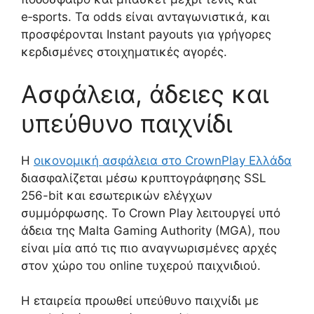
e‑sports. Τα odds είναι ανταγωνιστικά, και
προσφέρονται Instant payouts για γρήγορες
κερδισμένες στοιχηματικές αγορές.
Ασφάλεια, άδειες και
υπεύθυνο παιχνίδι
Η
οικονομική ασφάλεια στο CrownPlay Ελλάδα
διασφαλίζεται μέσω κρυπτογράφησης SSL
256-bit και εσωτερικών ελέγχων
συμμόρφωσης. Το Crown Play λειτουργεί υπό
άδεια της Malta Gaming Authority (MGA), που
είναι μία από τις πιο αναγνωρισμένες αρχές
στον χώρο του online τυχερού παιχνιδιού.
Η εταιρεία προωθεί υπεύθυνο παιχνίδι με