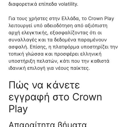
διαφορετικά επίπεδα volatility.
Για τους χρήστες στην Ελλάδα, το Crown Play
λειτουργεί υπό αδειοδότηση από αξιόπιστη
αρχή ελεγκτικής, εξασφαλίζοντας ότι οι
συναλλαγές και τα δεδομένα παραμένουν
ασφαλή. Επίσης, η πλατφόρμα υποστηρίζει την
τοπική γλώσσα και προσφέρει ελληνική
υποστήριξη πελατών, κάτι που την καθιστά
ιδανική επιλογή για νέους παίκτες.
Πώς να κάνετε
εγγραφή στο Crown
Play
Απαραίτητα βήματα