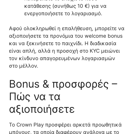
κατάθεσης (συνήθως 10 €) για να
ενεργοποιήσετε το λογαριασμό.
Αφού ολοκληρωθεί η επαλήθευση, μπορείτε να
αξιοποιήσετε τα προνόμια του welcome bonus
και να ξεκινήσετε το παιχνίδι. Η διαδικασία
είναι απλή, αλλά η προσοχή στο KYC μειώνει
τον κίνδυνο απαγορευμένων λογαριασμών
στο μέλλον.
Bonus & προσφορές –
Πώς να τα
αξιοποιήσετε
Το Crown Play προσφέρει αρκετά προωθητικά
μπόνους, τα οποία διαφέρουν ανάλογα με το