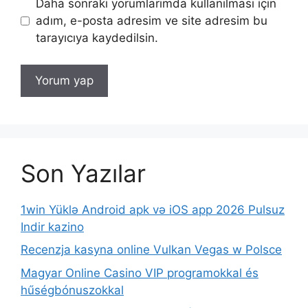
Daha sonraki yorumlarımda kullanılması için
adım, e-posta adresim ve site adresim bu
tarayıcıya kaydedilsin.
Son Yazılar
1win Yüklə Android apk və iOS app 2026 Pulsuz
Indir kazino
Recenzja kasyna online Vulkan Vegas w Polsce
Magyar Online Casino VIP programokkal és
hűségbónuszokkal