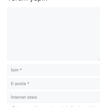
Yorum
İsim
E-
posta
İnternet
sitesi