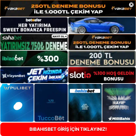
×
BIBAHISBET GİRİŞ İÇİN TIKLAYINIZ!