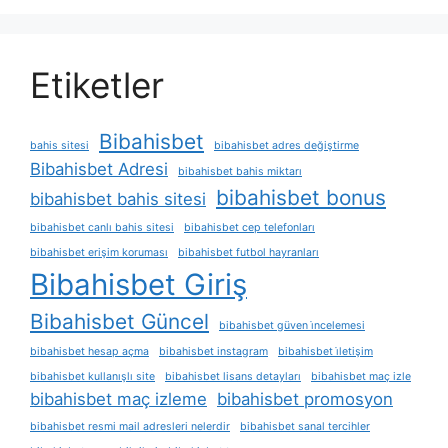
Etiketler
Bibahisbet
bahis sitesi
bibahisbet adres değiştirme
Bibahisbet Adresi
bibahisbet bahis miktarı
bibahisbet bonus
bibahisbet bahis sitesi
bibahisbet canlı bahis sitesi
bibahisbet cep telefonları
bibahisbet erişim koruması
bibahisbet futbol hayranları
Bibahisbet Giriş
Bibahisbet Güncel
bibahisbet güven i̇ncelemesi
bibahisbet hesap açma
bibahisbet instagram
bibahisbet i̇letişim
bibahisbet kullanışlı site
bibahisbet lisans detayları
bibahisbet maç izle
bibahisbet maç izleme
bibahisbet promosyon
bibahisbet resmi mail adresleri nelerdir
bibahisbet sanal tercihler