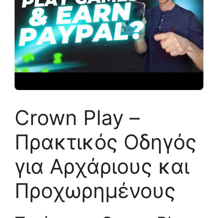
Crown Play –
Πρακτικός Οδηγός
για Αρχάριους και
Προχωρημένους