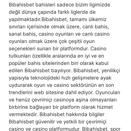
Bibahisbet bahisleri sadece bizim ligimizde
değil dünya çapında farklı liglerde de
yapılmaktadır.Bibahisbet, tamamı ülkemiz
sınırları içerisinde olmak üzere, canlı bahis,
sanal bahis, casino oyunları ve canlı casino
oyunları olmak üzere çok çeşitli oyun
seçenekleri sunan bir platformdur. Casino
tutkunları özellikle aralarında en iyi ve en
popüler bahis sitelerinden biri olarak kabul
edilen Bibahisbet bayılıyor. Bibahisbet, yenilikçi
yapısıyla teknolojideki hızlı gelişmelere ayak
uydurarak oyun ve casino sektörünün en son
trendlerini web sitesine dahil ediyor. Oyuncuları
ve henüz çevrimiçi casinoya aşina olmayanları
birbirine bağlayan bir platform olarak hizmet
vermektedir. Bibahisbet hakkında bilgiler
Bibahisbet güvenilir ve yetkili bir çevrimiçi
casino ve casino platformudur. Bibahisbet, spor