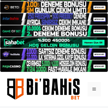
İçeriğe
atla
Menü