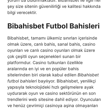
yorum da bulunmaktadır. Bibahisbet ile ilgili her
şey size sitenin güvenilirliği ve kalitesi hakkında
bilgi verecektir.
Bibahisbet Futbol Bahisleri
Bibahisbet, tamamı ülkemiz sınırları içerisinde
olmak üzere, canlı bahis, sanal bahis, casino
oyunları ve canlı casino oyunları olmak üzere
çok çeşitli oyun seçenekleri sunan bir
platformdur. Casino tutkunları özellikle
aralarında en iyi ve en popüler bahis
sitelerinden biri olarak kabul edilen
Bibahisbet
futbol bahisleri
bayılıyor. Bibahisbet, yenilikçi
yapısıyla teknolojideki hızlı gelişmelere ayak
uydurarak oyun ve casino sektörünün en son
trendlerini web sitesine dahil ediyor. Oyuncuları
ve henüz çevrimiçi casinoya aşina olmayanları