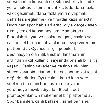
sitesi tanıtım konsepti de Bibahisbet sitesinde
yer almaktadır, temel mantık sitede daha fazla
vakit geçirmek, daha fazla yatırım yapmak,
daha fazla eğlenmek ve fırsatlar kazanmaktır.
Doğrudan spor bahisleri aracılığıyla gerçekleşen
tüm işlemleri kapsamayı amaçlamaktadır.
Bibahisbet oyun ve casino bölgesi, casino ve
casino sektörünün ihtiyaçlarına cevap veren bir
platformdur. Oyuncular için popüler bir
destinasyon olan Bibahisbet, lansmanının
ardından aktif kullanıcı sayısında önemli bir artış
yaşadı. Casino severler ve casino tutkunları,
siteye kayıt olduklarında bir casinonun kalitesini
değerlendirirler. Oyuncuları, katıldıkları web
sitelerinde cömert bonus kampanyaları
yürütmeye teşvik ediyorlar. Bibahisbet
promosyonlar için mükemmel bir platformdur.
Spor bahisleri, canlı bahisler, sanal bahisler,