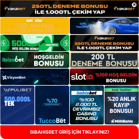
×
BIBAHISBET GİRİŞ İÇİN TIKLAYINIZ!