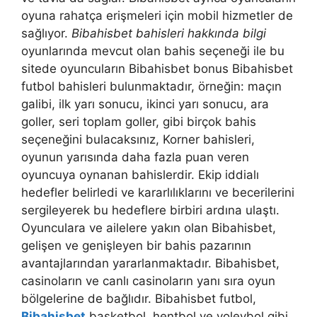
oyuna rahatça erişmeleri için mobil hizmetler de
sağlıyor.
Bibahisbet bahisleri hakkında bilgi
oyunlarında mevcut olan bahis seçeneği ile bu
sitede oyuncuların Bibahisbet bonus Bibahisbet
futbol bahisleri bulunmaktadır, örneğin: maçın
galibi, ilk yarı sonucu, ikinci yarı sonucu, ara
goller, seri toplam goller, gibi birçok bahis
seçeneğini bulacaksınız, Korner bahisleri,
oyunun yarısında daha fazla puan veren
oyuncuya oynanan bahislerdir. Ekip iddialı
hedefler belirledi ve kararlılıklarını ve becerilerini
sergileyerek bu hedeflere birbiri ardına ulaştı.
Oyunculara ve ailelere yakın olan Bibahisbet,
gelişen ve genişleyen bir bahis pazarının
avantajlarından yararlanmaktadır. Bibahisbet,
casinoların ve canlı casinoların yanı sıra oyun
bölgelerine de bağlıdır. Bibahisbet futbol,
Bibahisbet
​​basketbol, ​​hentbol ve voleybol gibi