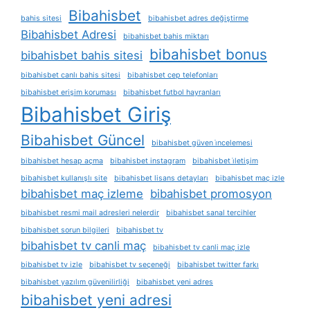
Bibahisbet
bahis sitesi
bibahisbet adres değiştirme
Bibahisbet Adresi
bibahisbet bahis miktarı
bibahisbet bonus
bibahisbet bahis sitesi
bibahisbet canlı bahis sitesi
bibahisbet cep telefonları
bibahisbet erişim koruması
bibahisbet futbol hayranları
Bibahisbet Giriş
Bibahisbet Güncel
bibahisbet güven i̇ncelemesi
bibahisbet hesap açma
bibahisbet instagram
bibahisbet i̇letişim
bibahisbet kullanışlı site
bibahisbet lisans detayları
bibahisbet maç izle
bibahisbet maç izleme
bibahisbet promosyon
bibahisbet resmi mail adresleri nelerdir
bibahisbet sanal tercihler
bibahisbet sorun bilgileri
bibahisbet tv
bibahisbet tv canli maç
bibahisbet tv canli maç izle
bibahisbet tv izle
bibahisbet tv seçeneği
bibahisbet twitter farkı
bibahisbet yazılım güvenilirliği
bibahisbet yeni adres
bibahisbet yeni adresi