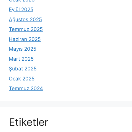
Eylül 2025
Ağustos 2025
Temmuz 2025
Haziran 2025
Mayıs 2025
Mart 2025
Şubat 2025
Ocak 2025
Temmuz 2024
Etiketler