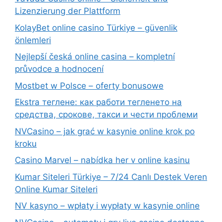
Lizenzierung der Plattform
KolayBet online casino Türkiye – güvenlik
önlemleri
Nejlepší česká online casina – kompletní
průvodce a hodnocení
Mostbet w Polsce – oferty bonusowe
Ekstra теглене: как работи тегленето на
средства, срокове, такси и чести проблеми
NVCasino – jak grać w kasynie online krok po
kroku
Casino Marvel – nabídka her v online kasinu
Kumar Siteleri Türkiye – 7/24 Canlı Destek Veren
Online Kumar Siteleri
NV kasyno – wpłaty i wypłaty w kasynie online