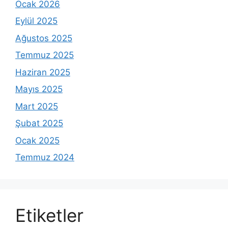
Ocak 2026
Eylül 2025
Ağustos 2025
Temmuz 2025
Haziran 2025
Mayıs 2025
Mart 2025
Şubat 2025
Ocak 2025
Temmuz 2024
Etiketler