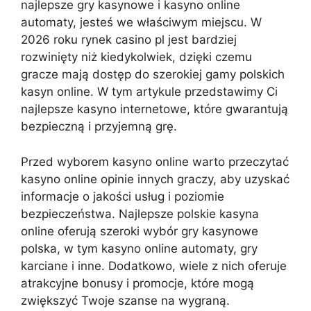
najlepsze gry kasynowe i kasyno online
automaty, jesteś we właściwym miejscu. W
2026 roku rynek casino pl jest bardziej
rozwinięty niż kiedykolwiek, dzięki czemu
gracze mają dostęp do szerokiej gamy polskich
kasyn online. W tym artykule przedstawimy Ci
najlepsze kasyno internetowe, które gwarantują
bezpieczną i przyjemną grę.
Przed wyborem kasyno online warto przeczytać
kasyno online opinie innych graczy, aby uzyskać
informacje o jakości usług i poziomie
bezpieczeństwa. Najlepsze polskie kasyna
online oferują szeroki wybór gry kasynowe
polska, w tym kasyno online automaty, gry
karciane i inne. Dodatkowo, wiele z nich oferuje
atrakcyjne bonusy i promocje, które mogą
zwiększyć Twoje szanse na wygraną.