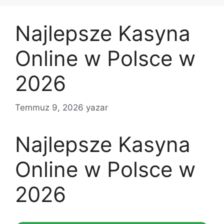
Najlepsze Kasyna
Online w Polsce w
2026
Temmuz 9, 2026
yazar
Najlepsze Kasyna
Online w Polsce w
2026