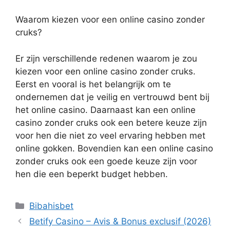
Waarom kiezen voor een online casino zonder
cruks?
Er zijn verschillende redenen waarom je zou
kiezen voor een online casino zonder cruks.
Eerst en vooral is het belangrijk om te
ondernemen dat je veilig en vertrouwd bent bij
het online casino. Daarnaast kan een online
casino zonder cruks ook een betere keuze zijn
voor hen die niet zo veel ervaring hebben met
online gokken. Bovendien kan een online casino
zonder cruks ook een goede keuze zijn voor
hen die een beperkt budget hebben.
Kategoriler
Bibahisbet
Betify Casino – Avis & Bonus exclusif (2026)