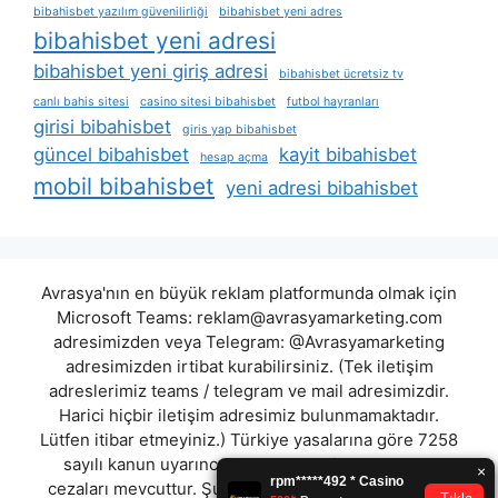
bibahisbet yazılım güvenilirliği
bibahisbet yeni adres
bibahisbet yeni adresi
bibahisbet yeni giriş adresi
bibahisbet ücretsiz tv
canlı bahis sitesi
casino sitesi bibahisbet
futbol hayranları
girisi bibahisbet
giris yap bibahisbet
güncel bibahisbet
kayit bibahisbet
hesap açma
mobil bibahisbet
yeni adresi bibahisbet
Avrasya'nın en büyük reklam platformunda olmak için
Microsoft Teams:
reklam@avrasyamarketing.com
adresimizden veya Telegram: @Avrasyamarketing
adresimizden irtibat kurabilirsiniz. (Tek iletişim
adreslerimiz teams / telegram ve mail adresimizdir.
Harici hiçbir iletişim adresimiz bulunmamaktadır.
Lütfen itibar etmeyiniz.) Türkiye yasalarına göre 7258
sayılı kanun uyarınca yasa dışı bahis oynamanın
cezaları mevcuttur. Şu an bulunduğunuz site hiç bir