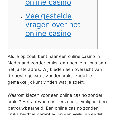
online casino
Veelgestelde
vragen over het
online casino
Als je op zoek bent naar een online casino in
Nederland zonder cruks, dan ben je bij ons aan
het juiste adres. Wij bieden een overzicht van
de beste goksites zonder cruks, zodat je
gemakkelijk kunt vinden wat je zoekt.
Waarom kiezen voor een online casino zonder
cruks? Het antwoord is eenvoudig: veiligheid en
betrouwbaarheid. Een online casino zonder
cruks biedt je garanties op een veilig en eerlijk