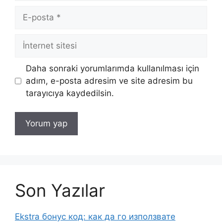
E-
posta
İnternet
sitesi
Daha sonraki yorumlarımda kullanılması için
adım, e-posta adresim ve site adresim bu
tarayıcıya kaydedilsin.
Son Yazılar
Ekstra бонус код: как да го използвате