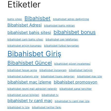
Etiketler
Bibahisbet
bahis sitesi
bibahisbet adres değiştirme
Bibahisbet Adresi
bibahisbet bahis miktarı
bibahisbet bonus
bibahisbet bahis sitesi
bibahisbet canlı bahis sitesi
bibahisbet cep telefonları
bibahisbet erişim koruması
bibahisbet futbol hayranları
Bibahisbet Giriş
Bibahisbet Güncel
bibahisbet güven i̇ncelemesi
bibahisbet hesap açma
bibahisbet instagram
bibahisbet i̇letişim
bibahisbet kullanışlı site
bibahisbet lisans detayları
bibahisbet maç izle
bibahisbet maç izleme
bibahisbet promosyon
bibahisbet resmi mail adresleri nelerdir
bibahisbet sanal tercihler
bibahisbet sorun bilgileri
bibahisbet tv
bibahisbet tv canli maç
bibahisbet tv canli maç izle
bibahisbet tv izle
bibahisbet twitter farkı