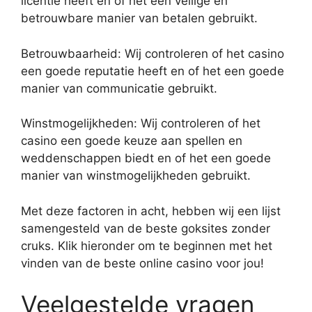
licentie heeft en of het een veilige en
betrouwbare manier van betalen gebruikt.
Betrouwbaarheid: Wij controleren of het casino
een goede reputatie heeft en of het een goede
manier van communicatie gebruikt.
Winstmogelijkheden: Wij controleren of het
casino een goede keuze aan spellen en
weddenschappen biedt en of het een goede
manier van winstmogelijkheden gebruikt.
Met deze factoren in acht, hebben wij een lijst
samengesteld van de beste goksites zonder
cruks. Klik hieronder om te beginnen met het
vinden van de beste online casino voor jou!
Veelgestelde vragen