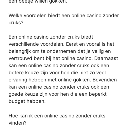
een beetje willen gokken.
Welke voordelen biedt een online casino zonder
cruks?
Een online casino zonder cruks biedt
verschillende voordelen. Eerst en vooral is het
belangrijk om te ondernemen dat je veilig en
vertrouwd bent bij het online casino. Daarnaast
kan een online casino zonder cruks ook een
betere keuze zijn voor hen die niet zo veel
ervaring hebben met online gokken. Bovendien
kan een online casino zonder cruks ook een
goede keuze zijn voor hen die een beperkt
budget hebben.
Hoe kan ik een online casino zonder cruks
vinden?