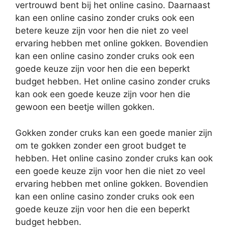
vertrouwd bent bij het online casino. Daarnaast
kan een online casino zonder cruks ook een
betere keuze zijn voor hen die niet zo veel
ervaring hebben met online gokken. Bovendien
kan een online casino zonder cruks ook een
goede keuze zijn voor hen die een beperkt
budget hebben. Het online casino zonder cruks
kan ook een goede keuze zijn voor hen die
gewoon een beetje willen gokken.
Gokken zonder cruks kan een goede manier zijn
om te gokken zonder een groot budget te
hebben. Het online casino zonder cruks kan ook
een goede keuze zijn voor hen die niet zo veel
ervaring hebben met online gokken. Bovendien
kan een online casino zonder cruks ook een
goede keuze zijn voor hen die een beperkt
budget hebben.