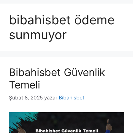
bibahisbet ödeme
sunmuyor
Bibahisbet Güvenlik
Temeli
Şubat 8, 2025
yazar
Bibahisbet