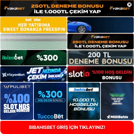
×
BIBAHISBET GİRİŞ İÇİN TIKLAYINIZ!