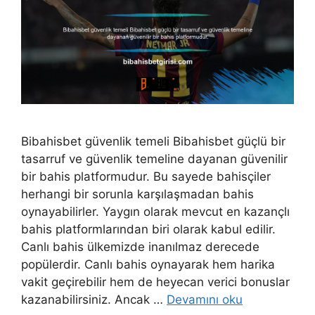
Bibahisbet güvenlik temeli Bibahisbet güçlü bir
tasarruf ve güvenlik temeline dayanan güvenilir
bir bahis platformudur. Bu sayede bahisçiler
herhangi bir sorunla karşılaşmadan bahis
oynayabilirler. Yaygın olarak mevcut en kazançlı
bahis platformlarından biri olarak kabul edilir.
Canlı bahis ülkemizde inanılmaz derecede
popülerdir. Canlı bahis oynayarak hem harika
vakit geçirebilir hem de heyecan verici bonuslar
kazanabilirsiniz. Ancak …
Devamını oku