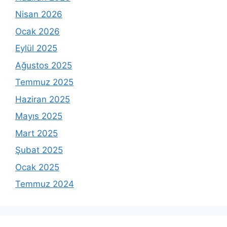
Nisan 2026
Ocak 2026
Eylül 2025
Ağustos 2025
Temmuz 2025
Haziran 2025
Mayıs 2025
Mart 2025
Şubat 2025
Ocak 2025
Temmuz 2024