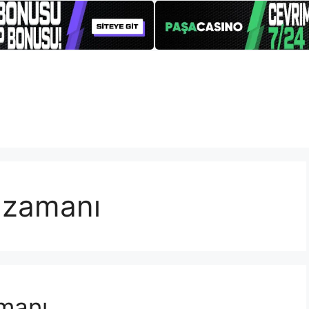
 zamanı
manı