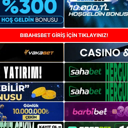
BIBAHISBET GİRİŞ İÇİN TIKLAYINIZ!