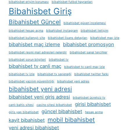
bibahisbet erişim koruması
bibahisbet futbol hayranları
Bibahisbet Giriş
Bibahisbet Güncel
bibahisbet güven i̇ncelemesi
bibahisbet hesap açma
bibahisbet instagram
bibahisbet i̇letişim
bibahisbet kullanışlı site
bibahisbet lisans detayları
bibahisbet maç izle
bibahisbet maç izleme
bibahisbet promosyon
bibahisbet resmi mail adresleri nelerdir
bibahisbet sanal tercihler
bibahisbet sorun bilgileri
bibahisbet tv
bibahisbet tv canli maç
bibahisbet tv canli maç izle
bibahisbet tv izle
bibahisbet tv seçeneği
bibahisbet twitter farkı
bibahisbet yazılım güvenilirliği
bibahisbet yeni adres
bibahisbet yeni adresi
bibahisbet yeni giriş adresi
bibahisbet ücretsiz tv
girisi bibahisbet
canlı bahis sitesi
casino sitesi bibahisbet
güncel bibahisbet
giris yap bibahisbet
hesap açma
mobil bibahisbet
kayit bibahisbet
yeni adresi bibahisbet