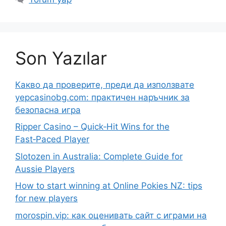
Son Yazılar
Какво да проверите, преди да използвате
yepcasinobg.com: практичен наръчник за
безопасна игра
Ripper Casino – Quick‑Hit Wins for the
Fast‑Paced Player
Slotozen in Australia: Complete Guide for
Aussie Players
How to start winning at Online Pokies NZ: tips
for new players
morospin.vip: как оценивать сайт с играми на