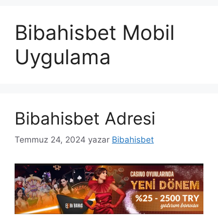
Bibahisbet Mobil
Uygulama
Bibahisbet Adresi
Temmuz 24, 2024
yazar
Bibahisbet