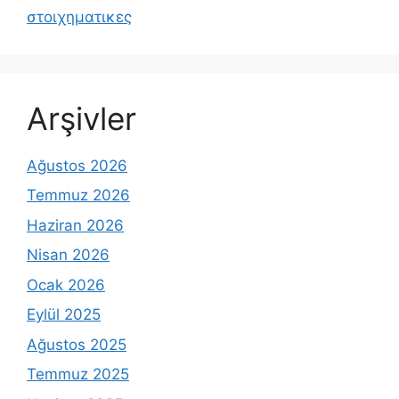
στοιχηματικες
Arşivler
Ağustos 2026
Temmuz 2026
Haziran 2026
Nisan 2026
Ocak 2026
Eylül 2025
Ağustos 2025
Temmuz 2025