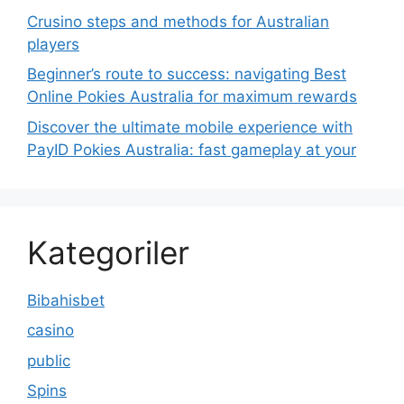
Crusino steps and methods for Australian
players
Beginner’s route to success: navigating Best
Online Pokies Australia for maximum rewards
Discover the ultimate mobile experience with
PayID Pokies Australia: fast gameplay at your
Kategoriler
Bibahisbet
casino
public
Spins