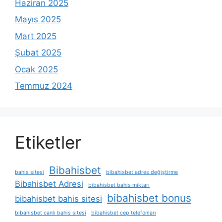
Haziran 2025
Mayıs 2025
Mart 2025
Şubat 2025
Ocak 2025
Temmuz 2024
Etiketler
Bibahisbet
bahis sitesi
bibahisbet adres değiştirme
Bibahisbet Adresi
bibahisbet bahis miktarı
bibahisbet bonus
bibahisbet bahis sitesi
bibahisbet canlı bahis sitesi
bibahisbet cep telefonları