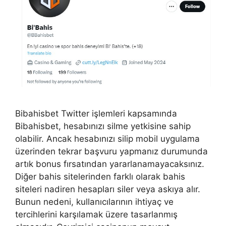
Bibahisbet Twitter işlemleri kapsamında
Bibahisbet, hesabınızı silme yetkisine sahip
olabilir. Ancak hesabınızı silip mobil uygulama
üzerinden tekrar başvuru yapmanız durumunda
artık bonus fırsatından yararlanamayacaksınız.
Diğer bahis sitelerinden farklı olarak bahis
siteleri nadiren hesapları siler veya askıya alır.
Bunun nedeni, kullanıcılarının ihtiyaç ve
tercihlerini karşılamak üzere tasarlanmış