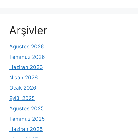
Arşivler
Ağustos 2026
Temmuz 2026
Haziran 2026
Nisan 2026
Ocak 2026
Eylül 2025
Ağustos 2025
Temmuz 2025
Haziran 2025