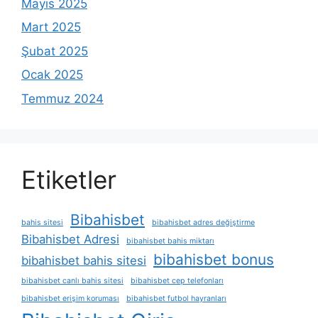
Mayıs 2025
Mart 2025
Şubat 2025
Ocak 2025
Temmuz 2024
Etiketler
Bibahisbet
bahis sitesi
bibahisbet adres değiştirme
Bibahisbet Adresi
bibahisbet bahis miktarı
bibahisbet bonus
bibahisbet bahis sitesi
bibahisbet canlı bahis sitesi
bibahisbet cep telefonları
bibahisbet erişim koruması
bibahisbet futbol hayranları